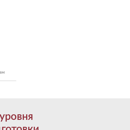
ам
 уровня
дготовки