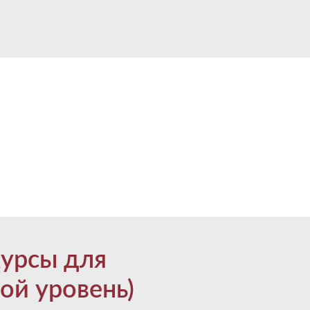
начального
курсы
курсы для
ной подготовки
ой уровень)